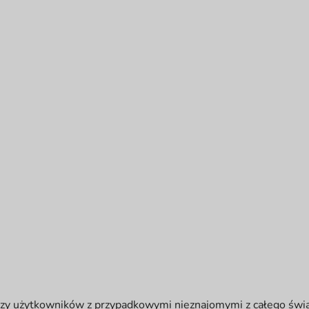
łączy użytkowników z przypadkowymi nieznajomymi z całego świ