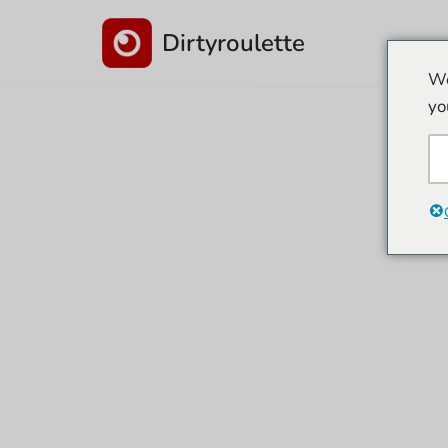
Dirtyroulette
Przejdź
We
do
yo
treści