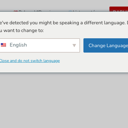
DARMO
Pokazy VIP na żywo
Lista czatów
've detected you might be speaking a different language.
u want to change to:
English
Change Languag
Close and do not switch language