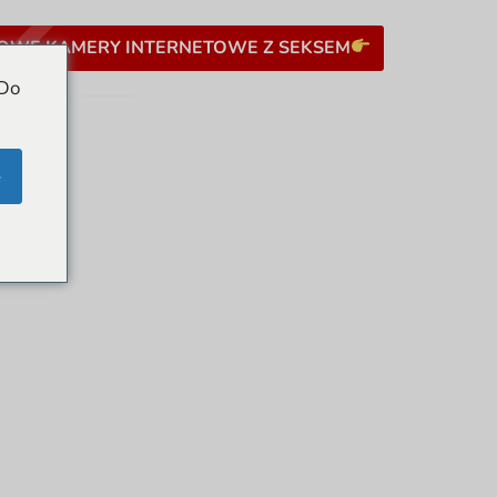
WE KAMERY INTERNETOWE Z SEKSEM
 Do
e