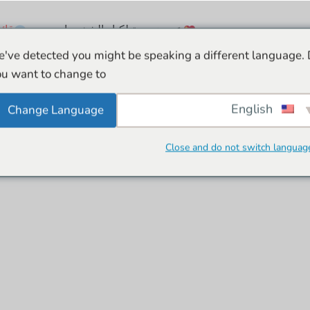
عروض حية لكبار الشخصيات
قائ
've detected you might be speaking a different language.
u want to change to:
English
Change Language
Close and do not switch languag