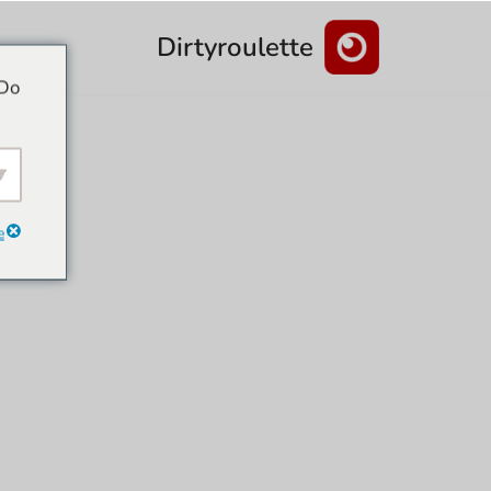
Dirtyroulette
تخطى
 Do
الى
المحتوى
e