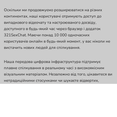
Оскільки ми продовжуємо розширюватися на різних
континентах, наші користувачі отримують доступ до
випадкового відеочату та настроюваного досвіду,
доступного в будь-який час через браузер і додаток
321SexChat. Маючи понад 10 000 одночасних
користувачів онлайн в будь-який момент, у вас ніколи не
вистачить нових людей для спілкування.
Наша передова цифрова інфраструктура підтримує
плавне спілкування в реальному часі з високоякісним
візуальним матеріалом. Незалежно від того, цікавитеся ви
нетрадиційними стосунками чи шукаєте відвертих,
кокетливих розмов, 321SexChat гарантує, що ваша
особистість залишається захищеною, а ваші враження
приємними. З середньою тривалістю сеансу 45 хвилин і
понад 2 мільйонами активних учасників наша платформа
доводить, що у відеочаті з дівчатами не потрібно