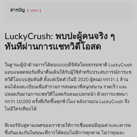
สารบัญ
แสดง
LuckyCrush: พบปะผู้คนจริง ๆ
ทันทีผ่านการแชทวิดีโอสด
ในฐานะผู้นำด้านการโต้ตอบแบบดิจิทัลโดยธรรมชาติ LuckyCrush
มอบแพลตฟอร์มที่น่าตื่นเต้นให้กับผู้ใช้สำหรับประสบการณ์การแช
ทวิดีโอแบบสุ่มทันที ตั้งแต่เปิดตัวในปี 2020 ผู้คนมากกว่า 1 ล้าน
คนได้ลงทะเบียนเพื่อสำรวจการสนทนาที่สนุกสนาน รวดเร็ว และ
ปลอดภัยผ่านการแชทวิดีโอสดกับคนแปลกหน้า ด้วยการแชทมา
กกว่า 10,000 ครั้งที่เกิดขึ้นทุกชั่วโมง พลังงานบน LuckyCrush จึง
ไม่มีใครเทียบได้
ฟีเจอร์จับคู่ตามเพศของเราช่วยให้การเชื่อมต่อมีคุณค่าและเคารพ
ซึ่งกันและกันในขณะที่การโต้ตอบไม่มีการคุกคาม ไม่ว่าคุณจะ