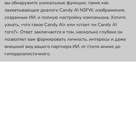
вы обнаружите уникальные функции, такие как
захватывающие диалоги Candy AI NSFW, изображения,
созданные ИИ, и полную настройку компаньона. Хотите
узнать, «что такое Candy AI» или «стоит ли Candy AI
того?». Ответ заключается в том, насколько глубоко он
позволяет вам формировать личность, интересы и даже
внешний вид вашего партнера ИИ, от стиля аниме до
гиперреалистичного.
Для обеспечения безопасности и доверия взаимодействие
с приложением Candy AI зашифровано, а наша
сдержанная структура выставления счетов повышает
доверие пользователей. И если вы спрашиваете, является
ли Candy AI законным, платформа придерживается
стандартов защиты данных и хвалится за свой
безопасный опыт. Независимо от того, любопытны вы или
преданы, Candy AI позволяет легко исследовать
содержательное, эмоционально разумное общение.