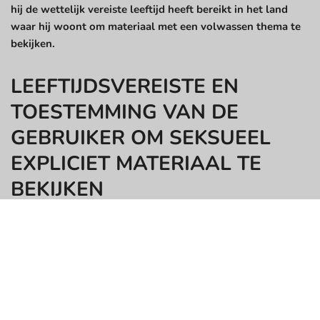
hij de wettelijk vereiste leeftijd heeft bereikt in het land
waar hij woont om materiaal met een volwassen thema te
bekijken.
LEEFTIJDSVEREISTE EN
TOESTEMMING VAN DE
GEBRUIKER OM SEKSUEEL
EXPLICIET MATERIAAL TE
BEKIJKEN
DE GEBRUIKER MOET TEN MINSTE 18 JAAR OUD EN EEN
INSTEMMENDE VOLWASSENE ZIJN (21 JAAR IN AL, MS, NE,
WY, EN ELKE ANDERE LOCATIE WAAR 18 JAAR NIET DE
MEERDERJARIGE LEEFTIJD IS) OM DEZE WEBSITE TE
BETREDEN EN TE GEBRUIKEN. DE WEBSITE IS NIET
BEDOELD OF ONTWORPEN VOOR MINDERJARIGEN. DE