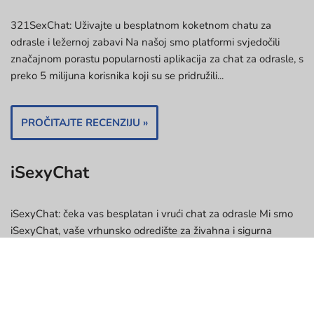
321SexChat: Uživajte u besplatnom koketnom chatu za
odrasle i ležernoj zabavi Na našoj smo platformi svjedočili
značajnom porastu popularnosti aplikacija za chat za odrasle, s
preko 5 milijuna korisnika koji su se pridružili...
PROČITAJTE RECENZIJU »
iSexyChat
iSexyChat: čeka vas besplatan i vrući chat za odrasle Mi smo
iSexyChat, vaše vrhunsko odredište za živahna i sigurna
iskustva chata za odrasle. S više od 10 godina stručnosti u tom
području,…
PROČITAJTE RECENZIJU »