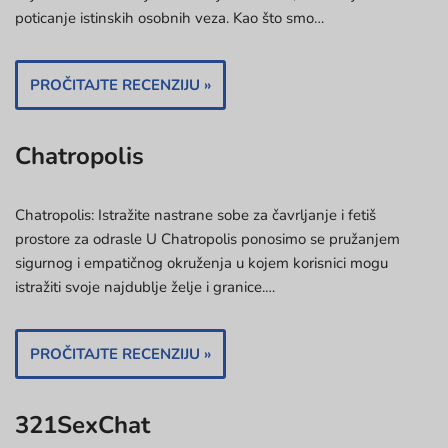
poticanje istinskih osobnih veza. Kao što smo…
PROČITAJTE RECENZIJU »
Chatropolis
Chatropolis: Istražite nastrane sobe za čavrljanje i fetiš
prostore za odrasle U Chatropolis ponosimo se pružanjem
sigurnog i empatičnog okruženja u kojem korisnici mogu
istražiti svoje najdublje želje i granice.…
PROČITAJTE RECENZIJU »
321SexChat