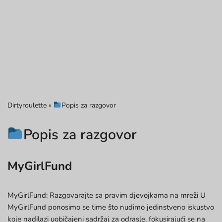
Dirtyroulette
»
Popis za razgovor
Popis za razgovor
MyGirlFund
MyGirlFund: Razgovarajte sa pravim djevojkama na mreži U
MyGirlFund ponosimo se time što nudimo jedinstveno iskustvo
koje nadilazi uobičajeni sadržaj za odrasle, fokusirajući se na