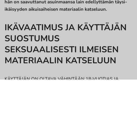
hän on saavuttanut asuinmaansa lain edellyttämän täysi-
ikäisyyden aikuisaiheisen materiaalin katseluun.
IKÄVAATIMUS JA KÄYTTÄJÄN
SUOSTUMUS
SEKSUAALISESTI ILMEISEN
MATERIAALIN KATSELUUN
KÄYTTÄJÄN ON OLTAVA VÄHINTÄÄN 18-VUOTIAS JA
TÄYSI-IKÄINEN (21-VUOTIAS ALISSA, MS:SSÄ, UUSISSA
OSAVALTIOISSA, WYISSA JA MUISSA PAIKOISSA, JOISSA
18 VUOTTA EI OLE TÄYSI-IKÄISYYDEN IKÄRAJA), JOTTA
HÄN VOI PÄÄSTÄ TÄLLE VERKKOSIVUSTOLLE JA KÄYTTÄÄ
SITÄ. VERKKOSIVUSTOA EI OLE TARKOITETTU TAI
SUUNNITELTU ALAIKÄISILLE. VERKKOSIVUSTO SISÄLTÄÄ
ALASTOMUUTTA, SEKSUAALISIA KUVIA JA EROOTTISTA