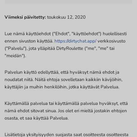
Viimeksi päivitetty:
toukokuu 12, 2020
Lue nämä käyttöehdot ("Ehdot", "käyttöehdot") huolellisesti
ennen sivuston käyttöä.
https://dirtychat.app/
verkkosivusto
("Palvelu"), jota ylläpitää DirtyRoulette ("me", "me" tai
"meidän").
Palvelun käyttö edellyttää, että hyväksyt nämä ehdot ja
noudatat niitä. Näitä ehtoja sovelletaan kaikkiin kävijöihin,
käyttäjiin ja muihin henkilöihin, jotka käyttävät Palvelua.
Käyttämällä palvelua tai käyttämällä palvelua hyväksyt, että
nämä ehdot sitovat sinua. Jos olet eri mieltä jostakin ehtojen
osasta, et saa käyttää Palvelua.
Lisätietoja yksityisyyden suojasta saat osoitteesta osoitteesta