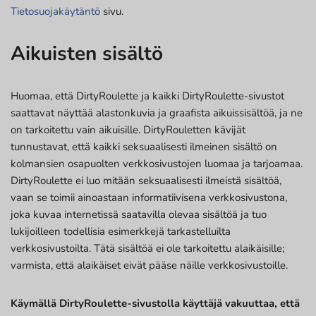
Tietosuojakäytäntö
sivu.
Aikuisten sisältö
Huomaa, että DirtyRoulette ja kaikki DirtyRoulette-sivustot
saattavat näyttää alastonkuvia ja graafista aikuissisältöä, ja ne
on tarkoitettu vain aikuisille. DirtyRouletten kävijät
tunnustavat, että kaikki seksuaalisesti ilmeinen sisältö on
kolmansien osapuolten verkkosivustojen luomaa ja tarjoamaa.
DirtyRoulette ei luo mitään seksuaalisesti ilmeistä sisältöä,
vaan se toimii ainoastaan informatiivisena verkkosivustona,
joka kuvaa internetissä saatavilla olevaa sisältöä ja tuo
lukijoilleen todellisia esimerkkejä tarkastelluilta
verkkosivustoilta. Tätä sisältöä ei ole tarkoitettu alaikäisille;
varmista, että alaikäiset eivät pääse näille verkkosivustoille.
Käymällä DirtyRoulette-sivustolla käyttäjä vakuuttaa, että