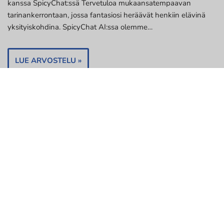
kanssa SpicyChat:ssä Tervetuloa mukaansatempaavan
tarinankerrontaan, jossa fantasiosi heräävät henkiin elävinä
yksityiskohdina. SpicyChat AI:ssa olemme…
LUE ARVOSTELU »
CrushOn AI
CrushOn AI: Suodattamaton aikuisten chat mukautetuilla
tekoälyhahmoilla CrushOn AI:llä me ylitämme aikuisviihteen ja
interaktiivisen tarinankerron rajoja. Maaliskuun 2025
laajennuksen jälkeen käyttäjillä on…
LUE ARVOSTELU »